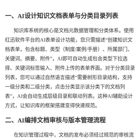
助力
一、
AI设计知识文档表单与分类目录列表
企业
知识库系统的核心是文档元数据管理和分类体系。使用
知识
红迅软件平台的AI表单设计功能，您只需描述“创建知识文
档表单，包含标题、类型（制度/案例/手册）、所属部门、
沉淀
关键词、摘要、附件”，AI即可自动生成包含类型下拉选
择、关键词标签输入、附件上传的表单界面。对于分类目录
与共
列表，您可以通过自然语言描述“需要树形目录结构，支持
一级分类和二级分类，点击分类显示该分类下的文档列
表”，AI会自动生成层级目录和联动列表。这种AI辅助设计
享
方式，让知识库的框架搭建变得快速规范。
二、
AI编排文档审核与版本管理流程
红迅软件
AI低代码开
在知识管理过程中，文档的发布必须经过规范的审核流
发平台