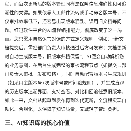
知识库管理
程，而每次更新后的版本管理同样是保障信息准确性和可追
系统搭建
溯性的关键。如果依靠人工邮件流转或手动命名版本号，不
仅审批效率低下，还容易出现版本混乱、误用旧文档等问
题。红迅软件平台的AI流程编排能力，彻底改变了这一局
面。您只需用自然语言对话的方式定义规则，例如：“新文
档提交后，需经部门负责人审核通过后方可发布；文档更新
时自动生成版本号，旧版本归档保留”。AI便会自动解析您
的业务意图，在后台生成完整的审核流程节点（如提交→部
门负责人审批→发布归档），同时自动配置版本号生成规则
（如采用主版本号+次版本号或时间戳规则），并生成直观
的历史版本追溯界面，支持查看、对比和回滚任意旧版本。
如此一来，文档从起草到发布再到迭代更新，全流程实现自
动化、合规化，既保障了知识质量，又减轻了管理负担。
三、
AI
知识库的核心价值