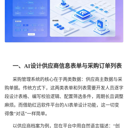
管理
系统
快速
搭建
一、
AI设计供应商信息表单与采购订单列表
指南
采购管理系统的核心在于两类数据：供应商主数据与采
购单据。传统方式下，这两类表单和列表需要开发人员逐字
红迅软件
段设计表格、编写校验逻辑、配置筛选条件，周期长且调整
AI低代码开
麻烦。而借助红迅软件平台的AI表单设计功能，这一切变
发平台
采购管理智
得像“对话”一样简单。
能体
采购管理系
统搭建
以供应商档案为例，您在平台中用自然语言描述：“创