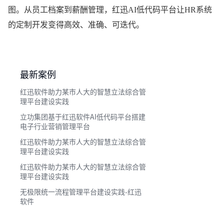
图。从员工档案到薪酬管理，红迅AI低代码平台让HR系统
的定制开发变得高效、准确、可迭代。
最新案例
红迅软件助力某市人大的智慧立法综合管
理平台建设实践
立功集团基于红迅软件AI低代码平台搭建
电子行业营销管理平台
红迅软件助力某市人大的智慧立法综合管
理平台建设实践
红迅软件助力某市人大的智慧立法综合管
理平台建设实践
无极限统一流程管理平台建设实践-红迅
软件