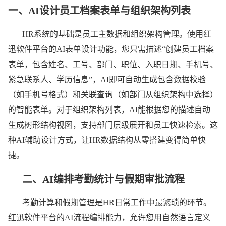
平台
一、
AI设计员工档案表单与组织架构列表
赋能
HR系统的基础是员工主数据和组织架构管理。使用红
迅软件平台的AI表单设计功能，您只需描述“创建员工档案
企业
表单，包含姓名、工号、部门、职位、入职日期、手机号、
紧急联系人、学历信息”，AI即可自动生成包含数据校验
人才
（如手机号格式）和关联查询（如部门从组织架构中选择）
的智能表单。对于组织架构列表，AI能根据您的描述自动
管理
生成树形结构视图，支持部门层级展开和员工快速检索。这
种AI辅助设计方式，让HR数据结构从零搭建变得简单快
捷。
数字
二、
AI编排考勤统计与假期审批流程
化
考勤计算和假期管理是HR日常工作中最繁琐的环节。
红迅软件平台的AI流程编排能力，允许您用自然语言定义