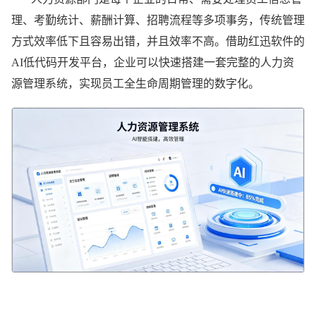
快速
理、考勤统计、薪酬计算、招聘流程等多项事务，传统管理
搭建
方式效率低下且容易出错，并且效率不高。借助红迅软件的
AI低代码开发平台，企业可以快速搭建一套完整的人力资
指
源管理系统，实现员工全生命周期管理的数字化。
南，
红迅
AI低
代码