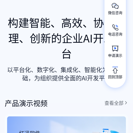
软件AI低代码平台
人大的智
搭建电子行业营销
合管理平
微信咨询
管理平台
践
构建智能、高效、协同管
立功集团是一家聚焦电子
在全面依法
理、创新的企业AI开发平
电话咨询
设计、制造及贸易的高科
深入推进的
技芯片公司，旗下拥有两
立法工作的
台
大业务主体：立功科技与
化与智能化
申请演示
致远电子。立功科技
量区域法治
（1999年成立）面向工
要标尺
以平台化、数字化、集成化、智能化为核心基
业与汽车电子，提供芯片
础，为组织提供全面的AI开发平台
回到顶部
及智能物联解决方案，覆
盖从选型、开发到量产的
全周期服务，在全国设有
壹号食品用红迅软
红迅软件
22个销售机构和2个研发
产品演示视频
查看全部
件搭建内部办公系
移动-基
中心。
统
JSaaS
团专线可
广东壹号食品股份有限公
中国移动通
司成立于2004年，是国
红迅软件