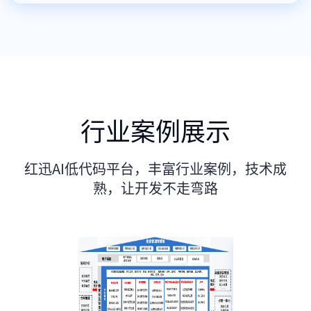
行业案例展示
红迅AI低代码平台，丰富行业案例，技术成
熟，让开发不走弯路