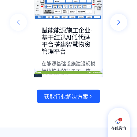
赋能能源施工企业-
红迅软件
基于红迅AI低代码
集团-BP
平台搭建智慧物资
平台系统
管理平台
敏捷集团创立
在能源基础设施建设规模
年，于199
持续扩大的背景下，施工
民生住宅开
企业物资管理作为项目成
二十余年的
本控制与供应链保障的核
已成为一家
心环节，管理精细化水平
产、建筑工
获取行业解决方案
直接影响着工程进度、项
务、城市更
目利润与施工安全。
业运营、文
教育等多元
名综合性企
在线咨询
立功集团基于红迅
红迅软件