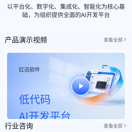
（1999年成立）面向工
要标尺
以平台化、数字化、集成化、智能化为核心基
业与汽车电子，提供芯片
础，为组织提供全面的AI开发平台
及智能物联解决方案，覆
盖从选型、开发到量产的
全周期服务，在全国设有
壹号食品用红迅软
红迅软件
22个销售机构和2个研发
产品演示视频
查看全部
件搭建内部办公系
移动-基
中心。
统
JSaaS
团专线可
广东壹号食品股份有限公
中国移动通
司成立于2004年，是国
红迅软件
限公司肇庆
内颇具影响力的大型食品
简称“肇庆
企业，旗下以“壹号土”
团专线业务
系列生猪、生鲜鸡、鸡蛋
低代码
中，面临着
等为主导产品，构建了集
务量与客户
育种研发、养殖生产、品
日益提高的
牌零售于一体的全产业链
AI开发平台
布局
行业咨询
查看全部