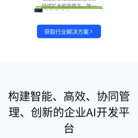
持续扩大的背景下，施工
民生住宅开
企业物资管理作为项目成
二十余年的
本控制与供应链保障的核
已成为一家
心环节，管理精细化水平
产、建筑工
获取行业解决方案
直接影响着工程进度、项
务、城市更
目利润与施工安全。
业运营、文
教育等多元
名综合性企
立功集团基于红迅
红迅软件
软件AI低代码平台
人大的智
搭建电子行业营销
合管理平
管理平台
践
构建智能、高效、协同管
立功集团是一家聚焦电子
在全面依法
理、创新的企业AI开发平
设计、制造及贸易的高科
深入推进的
技芯片公司，旗下拥有两
立法工作的
台
大业务主体：立功科技与
化与智能化
致远电子。立功科技
量区域法治