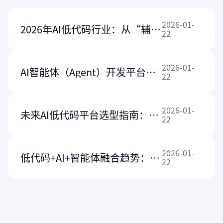
无极限统一流程管
红迅软件
理平台建设实践-红
人大的智
2026-01-
迅软件
合管理平
2026年AI低代码行业：从“辅助工具”到“企业数智化”的转型
22
践
无限极（中国）有限公
在全面依法
司，专注中草药健康产品
2026-01-
AI智能体（Agent）开发平台在2026年能为企业做什么
深入推进的
的研发、生产、销售与服
22
立法工作的
务。
化与智能化
量区域法治
2026-01-
未来AI低代码平台选型指南：分析平台从功能堆砌到价值交付的底层逻辑
要标尺
22
2026-01-
低代码+AI+智能体融合趋势：1+1+1>3，开启企业数字化+智能体新纪元
22