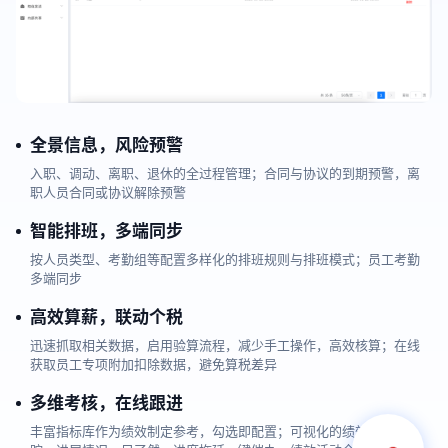
全景信息，风险预警
入职、调动、离职、退休的全过程管理；合同与协议的到期预警，离
职人员合同或协议解除预警
智能排班，多端同步
按人员类型、考勤组等配置多样化的排班规则与排班模式；员工考勤
多端同步
高效算薪，联动个税
迅速抓取相关数据，启用验算流程，减少手工操作，高效核算；在线
获取员工专项附加扣除数据，避免算税差异
多维考核，在线跟进
丰富指标库作为绩效制定参考，勾选即配置；可视化的绩效过程跟