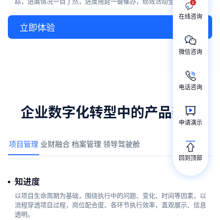
踪，进展情况一目了然，进度拖延一键催办，绩效活动全程可控
在线咨询
立即体验
微信咨询
电话咨询
企业数字化转型中的产品架构
申请演示
项目管理
业财融合
档案管理
领导驾驶舱
回到顶部
知进度
以项目生命周期为基础，围绕执行中的问题、变化、时间等因素，以
流程穿透项目过程，岗位配合度、各环节执行效率，直观展示、信息
透明。