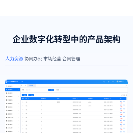
企业数字化转型中的产品架构
人力资源
协同办公
市场经营
合同管理