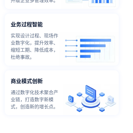
升级企业多管理效率。
业务过程智能
实现设计过程、现场作
业数字化，提升效率、
缩短工期、降低成本，
杜绝事故。
商业模式创新
通过数字化技术聚合产
业链，打造数字新模
式，创造新的增长点。