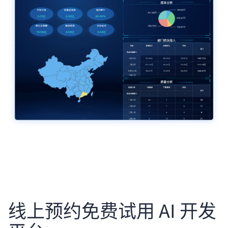
线上预约免费试用 AI 开发