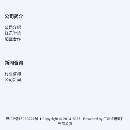
公司简介
公司介绍
红迅学院
加盟合作
新闻咨询
行业咨询
公司新闻
粤ICP备15060722号-1
Copyright © 2014-2025 Powered by 广州红迅软件
有限公司