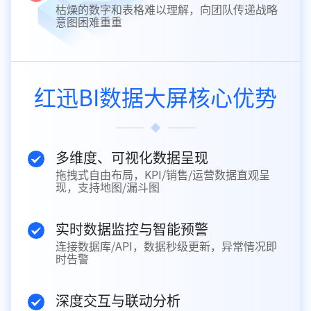
枯燥的数字和表格难以理解，向团队传递战略
意图困难重重
红迅BI数据大屏核心优势
多维度、可视化数据呈现
拖拽式自由布局，KPI/销售/运营数据直观呈
现，支持地图/漏斗图
实时数据监控与智能预警
连接数据库/API，数据秒级更新，异常情况即
时告警
深度交互与联动分析