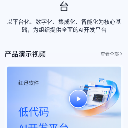
台
大业务主体：立功科技与
化与智能化
致远电子。立功科技
量区域法治
（1999年成立）面向工
要标尺
以平台化、数字化、集成化、智能化为核心基
业与汽车电子，提供芯片
础，为组织提供全面的AI开发平台
及智能物联解决方案，覆
盖从选型、开发到量产的
全周期服务，在全国设有
壹号食品用红迅软
红迅软件
22个销售机构和2个研发
产品演示视频
查看全部
件搭建内部办公系
移动-基
中心。
统
JSaaS
团专线可
广东壹号食品股份有限公
中国移动通
司成立于2004年，是国
红迅软件
限公司肇庆
内颇具影响力的大型食品
简称“肇庆
企业，旗下以“壹号土”
团专线业务
系列生猪、生鲜鸡、鸡蛋
低代码
中，面临着
等为主导产品，构建了集
务量与客户
育种研发、养殖生产、品
日益提高的
牌零售于一体的全产业链
AI开发平台