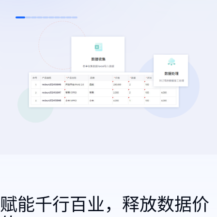
赋能千行百业，释放数据价