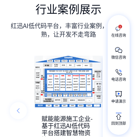
行业案例展示
红迅AI低代码平台，丰富行业案例，技术成
熟，让开发不走弯路
在线咨询
微信咨询
电话咨询
申请演示
赋能能源施工企业-
红迅软件
回到顶部
基于红迅AI低代码
集团-BP
平台搭建智慧物资
平台系统