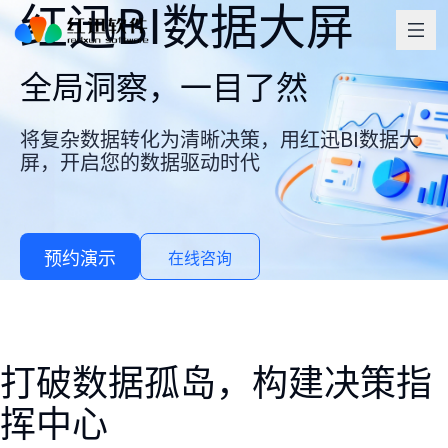
红迅BI数据大屏
全局洞察，一目了然
将复杂数据转化为清晰决策，用红迅BI数据大
屏，开启您的数据驱动时代
预约演示
在线咨询
打破数据孤岛，构建决策指
挥中心