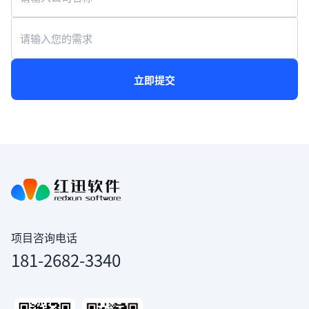
立即提交
项目咨询电话
181-2682-3340