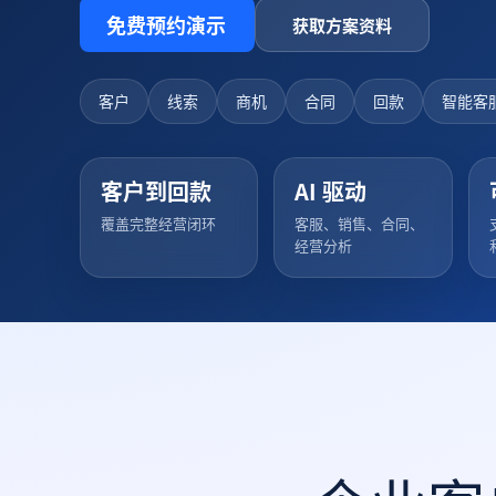
免费预约演示
获取方案资料
客户
线索
商机
合同
回款
智能客
客户到回款
AI 驱动
覆盖完整经营闭环
客服、销售、合同、
经营分析