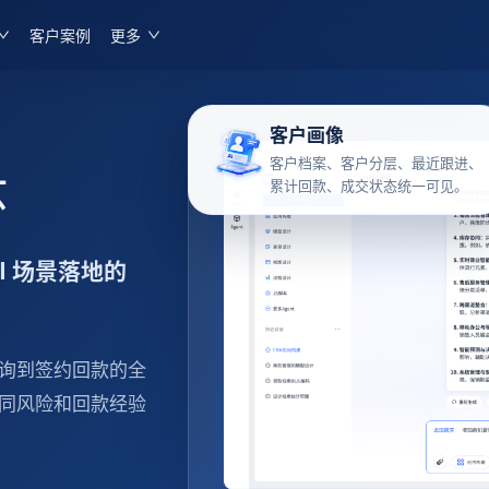
客户案例
更多
，
客户画像
客户档案、客户分层、最近跟进、
环
累计回款、成交状态统一可见。
I 场景落地的
询到签约回款的全
同风险和回款经验